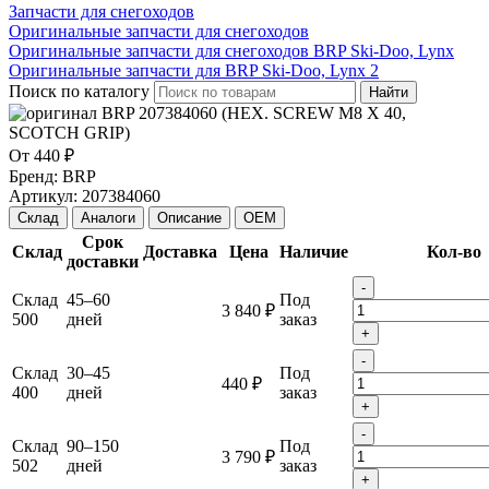
Запчасти для снегоходов
Оригинальные запчасти для снегоходов
Оригинальные запчасти для снегоходов BRP Ski-Doo, Lynx
Оригинальные запчасти для BRP Ski-Doo, Lynx 2
Поиск по каталогу
Найти
От
440 ₽
Бренд:
BRP
Артикул:
207384060
Склад
Аналоги
Описание
OEM
Срок
Склад
Доставка
Цена
Наличие
Кол-во
доставки
-
Склад
45–60
Под
3 840 ₽
500
дней
заказ
+
-
Склад
30–45
Под
440 ₽
400
дней
заказ
+
-
Склад
90–150
Под
3 790 ₽
502
дней
заказ
+