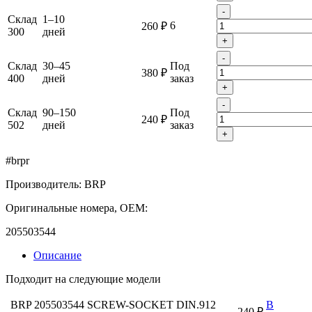
-
Склад
1–10
6
260 ₽
300
дней
+
-
Склад
30–45
Под
380 ₽
400
дней
заказ
+
-
Склад
90–150
Под
240 ₽
502
дней
заказ
+
#brpr
Производитель: BRP
Оригинальные номера, OEM:
205503544
Описание
Подходит на следующие модели
BRP 205503544 SCREW-SOCKET DIN.912
В
240 ₽