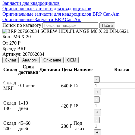
Запчасти для квадроциклов
Оригинальные запчасти для квадроциклов
Оригинальные запчасти для квадроциклов BRP Can-Am
Оригинальные Запчасти BRP Can-Am
Поиск по каталогу
Найти
От
270 ₽
Бренд:
BRP
Артикул:
207662034
Склад
Аналоги
Описание
OEM
Срок
Склад
Доставка
Цена
Наличие
Кол-во
доставки
-
Склад
0-1 день
15
640 ₽
MRF
+
-
Склад
1–10
18
420 ₽
130
дней
+
-
Склад
45–60
Под
280 ₽
500
дней
заказ
+