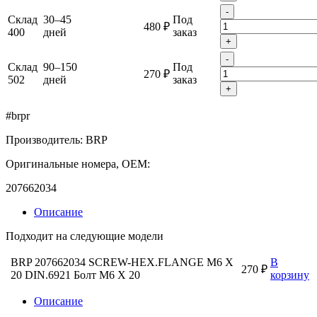
-
Склад
30–45
Под
480 ₽
400
дней
заказ
+
-
Склад
90–150
Под
270 ₽
502
дней
заказ
+
#brpr
Производитель: BRP
Оригинальные номера, OEM:
207662034
Описание
Подходит на следующие модели
BRP 207662034 SCREW-HEX.FLANGE M6 X
В
270 ₽
20 DIN.6921 Болт M6 X 20
корзину
Описание