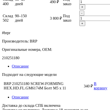
490 ₽
400
дней
заказ
+
-
Склад
90–150
Под
3 800 ₽
502
дней
заказ
+
#brpr
Производитель: BRP
Оригинальные номера, OEM:
210251180
Описание
Подходит на следующие модели
BRP 210251180 SCREW-FORMING
В
340 ₽
HEX.HD.FL.GM6174M Болт M5 x 11
корзину
Описание
Доставка до склада СПБ включена
Доставка не включена. Доставка: 18 долларов за кг