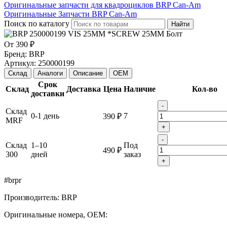
Оригинальные запчасти для квадроциклов BRP Can-Am
Оригинальные Запчасти BRP Can-Am
Поиск по каталогу
Найти
От
390 ₽
Бренд:
BRP
Артикул:
250000199
Склад
Аналоги
Описание
OEM
Срок
Склад
Доставка
Цена
Наличие
Кол-во
доставки
-
Склад
0-1 день
7
390 ₽
MRF
+
-
Склад
1–10
Под
490 ₽
300
дней
заказ
+
#brpr
Производитель: BRP
Оригинальные номера, OEM: