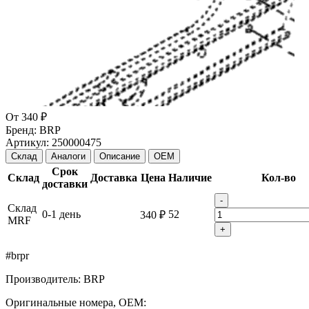
От
340 ₽
Бренд:
BRP
Артикул:
250000475
Склад
Аналоги
Описание
OEM
Срок
Склад
Доставка
Цена
Наличие
Кол-во
доставки
-
Склад
0-1 день
52
340 ₽
MRF
+
#brpr
Производитель: BRP
Оригинальные номера, OEM: