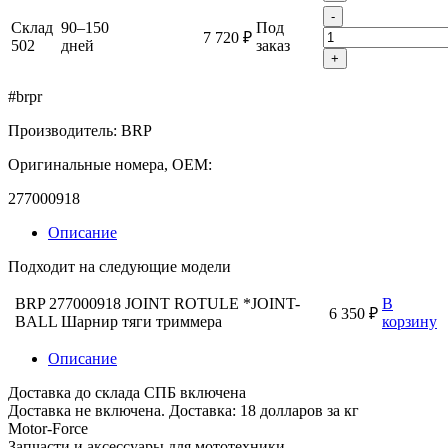
-
Склад
90–150
Под
7 720 ₽
502
дней
заказ
+
#brpr
Производитель: BRP
Оригинальные номера, OEM:
277000918
Описание
Подходит на следующие модели
BRP 277000918 JOINT ROTULE *JOINT-
В
6 350 ₽
BALL Шарнир тяги триммера
корзину
Описание
Доставка до склада СПБ включена
Доставка не включена. Доставка: 18 долларов за кг
Motor-Force
Запчасти и аксессуары для мототехники