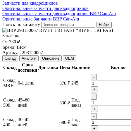
Запчасти для квадроциклов
Оригинальные запчасти для квадроциклов
Оригинальные запчасти для квадроциклов BRP Can-Am
Оригинальные Запчасти BRP Can-Am
Поиск по каталогу
Найти
От
330 ₽
Бренд:
BRP
Артикул:
293150067
Склад
Аналоги
Описание
OEM
Срок
Склад
Доставка
Цена
Наличие
Кол-во
доставки
-
Склад
0-1 день
245
370 ₽
MRF
+
-
Склад
45–60
Под
330 ₽
500
дней
заказ
+
-
Склад
30–45
Под
680 ₽
400
дней
заказ
+