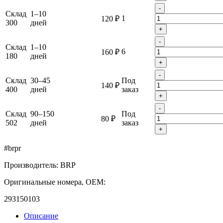
-
Склад
1–10
1
120 ₽
300
дней
+
-
Склад
1–10
6
160 ₽
180
дней
+
-
Склад
30–45
Под
140 ₽
400
дней
заказ
+
-
Склад
90–150
Под
80 ₽
502
дней
заказ
+
#brpr
Производитель: BRP
Оригинальные номера, OEM:
293150103
Описание