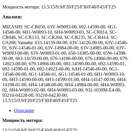
Мощность мотора: 13.5/15/9.9/F20/F25/F30/F40/F45/FT25
Аналоги:
MIZASHI: SC-CR050, 63V-W0093-00, 692-14590-00, 6G1-
14546-00, 6H1-W0093-10, 6H4-W0093-03, SC-CR014, SC-
CR046, SC-CR133, SC-CR204, SC-CR235, SC-CR414, SC-
GS208; Yamaha: 633-14159-00-00, 63V-14126-00-00, 63V-14546-
01, 63V-14546-01-00, 63V-14984-00-00, 63V-14985-00-00, 63V-
W0093-00-00, 63V-W0093-01-00, 650-14385-00-00, 65W-14398-
00-00, 663-14159-00-00, 676-14186-00-00, 676-14966-00-00, 679-
14923-00-00, 679-14966-00-00, 692-14590-00-00, 692-14590-01,
692-14590-01-00, 692-14923-00-00, 6AH-14546-00-00, 6G1-
14546-00-00, 6G1-14546-01, 6G1-14546-01-00, 6H1-W0093-10-
00, 6H3-14590-00-00, 6H3-14590-01-00, 6H4-14147-00-00, 6H4-
14198-01-00, 6H4-14548-00-00, 6H4-14984-00-00, 6H4-W0093-
02, 6H4-W0093-02-00, 6H4-W0093-03-00, 932-1039M-E4-00,
93210-04228-00, 93210-04230-00,
13.5/15/9.9/F20/F25/F30/F40/F45/FT25
Описание
Мощность мотора:
13.5/15/9.9/F20/F25/F30/F40/F45/FT25