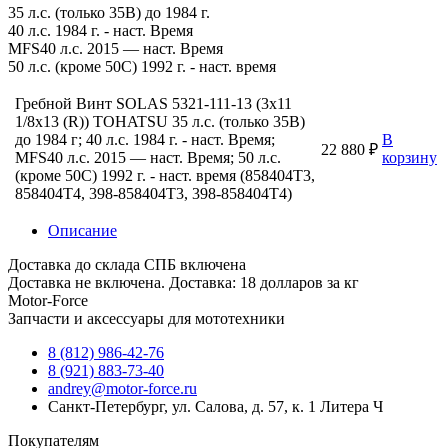
35 л.с. (только 35B) до 1984 г.
40 л.с. 1984 г. - наст. Время
MFS40 л.с. 2015 — наст. Время
50 л.с. (кроме 50C) 1992 г. - наст. время
Гребной Винт SOLAS 5321-111-13 (3x11
1/8x13 (R)) TOHATSU 35 л.с. (только 35B)
до 1984 г; 40 л.с. 1984 г. - наст. Время;
В
22 880 ₽
MFS40 л.с. 2015 — наст. Время; 50 л.с.
корзину
(кроме 50C) 1992 г. - наст. время (858404T3,
858404T4, 398-858404T3, 398-858404T4)
Описание
Доставка до склада СПБ включена
Доставка не включена. Доставка: 18 долларов за кг
Motor-Force
Запчасти и аксессуары для мототехники
8 (812) 986-42-76
8 (921) 883-73-40
andrey@motor-force.ru
Санкт-Петербург, ул. Салова, д. 57, к. 1 Литера Ч
Покупателям