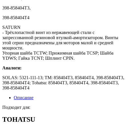
398-858404T3,
398-858404T4
SATURN
- Трёхлопастной винт из нержавеющей стали с
запрессованной резиновой втулкой-амортизатором. Винты
этой серии предназначены для моторов малой и средней
мощности.
Упорная шайба TCTW; Прижимная шайба TCSP; Шайба
YDWS; Гайка TCNT; Шплинт CPIN.
Аналоги:
SOLAS: 5321-111-13; TM: 858404T3, 858404T4, 398-858404T3,
398-858404T4; Tohatsu: 858404T3, 858404T4, 398-858404T3,
398-858404T4
Описание
Подходит для:
TOHATSU