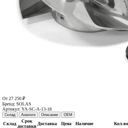
От
27 250 ₽
Бренд:
SOLAS
Артикул:
YA-SC-A-13-18
Склад
Аналоги
Описание
OEM
Срок
Склад
Доставка
Цена
Наличие
Кол-в
доставки