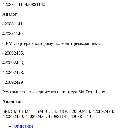
420881141, 420881140
Аналог
420881141,
420881140
OEM стартера к которому подходит ремкомплект:
420892435,
420892423,
420892428,
420892429
Ремкомплект электрического стартера Ski Doo, Lynx
Аналоги:
SPI: SM-01324-1, SM-01324; BRP: 420892423, 420892428,
420892429, 420892435, 420881141, 420881140
Описание