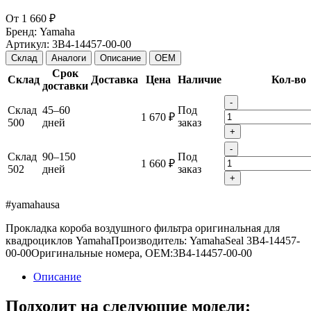
От
1 660 ₽
Бренд:
Yamaha
Артикул:
3B4-14457-00-00
Склад
Аналоги
Описание
OEM
Срок
Склад
Доставка
Цена
Наличие
Кол-во
доставки
-
Склад
45–60
Под
1 670 ₽
500
дней
заказ
+
-
Склад
90–150
Под
1 660 ₽
502
дней
заказ
+
#yamahausa
Прокладка короба воздушного фильтра оригинальная для
квадроциклов Yamaha
Производитель: Yamaha
Seal
3B4-14457-
00-00
Оригинальные номера, OEM:
3B4-14457-00-00
Описание
Подходит на следующие модели: