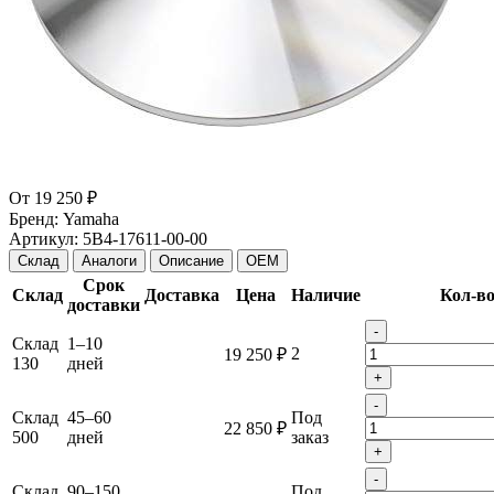
От
19 250 ₽
Бренд:
Yamaha
Артикул:
5B4-17611-00-00
Склад
Аналоги
Описание
OEM
Срок
Склад
Доставка
Цена
Наличие
Кол-в
доставки
-
Склад
1–10
2
19 250 ₽
130
дней
+
-
Склад
45–60
Под
22 850 ₽
500
дней
заказ
+
-
Склад
90–150
Под