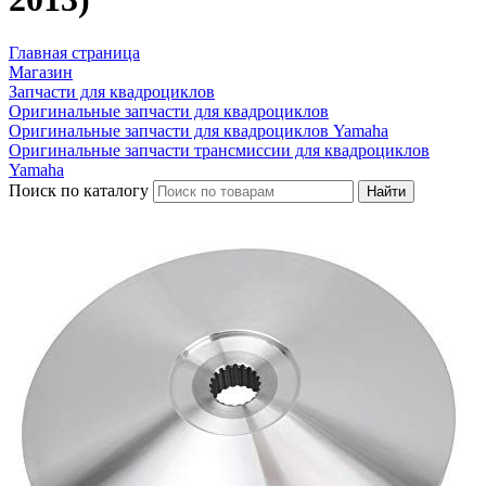
Главная страница
Магазин
Запчасти для квадроциклов
Оригинальные запчасти для квадроциклов
Оригинальные запчасти для квадроциклов Yamaha
Оригинальные запчасти трансмиссии для квадроциклов
Yamaha
Поиск по каталогу
Найти