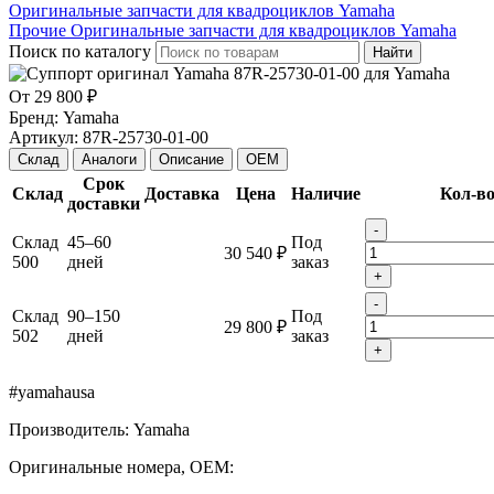
Оригинальные запчасти для квадроциклов Yamaha
Прочие Оригинальные запчасти для квадроциклов Yamaha
Поиск по каталогу
Найти
От
29 800 ₽
Бренд:
Yamaha
Артикул:
87R-25730-01-00
Склад
Аналоги
Описание
OEM
Срок
Склад
Доставка
Цена
Наличие
Кол-в
доставки
-
Склад
45–60
Под
30 540 ₽
500
дней
заказ
+
-
Склад
90–150
Под
29 800 ₽
502
дней
заказ
+
#yamahausa
Производитель: Yamaha
Оригинальные номера, OEM: