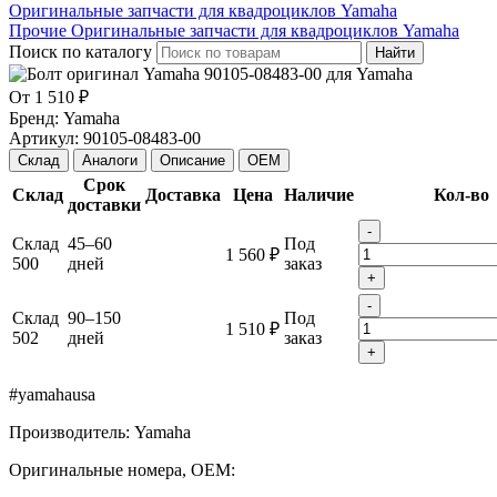
Оригинальные запчасти для квадроциклов Yamaha
Прочие Оригинальные запчасти для квадроциклов Yamaha
Поиск по каталогу
Найти
От
1 510 ₽
Бренд:
Yamaha
Артикул:
90105-08483-00
Склад
Аналоги
Описание
OEM
Срок
Склад
Доставка
Цена
Наличие
Кол-во
доставки
-
Склад
45–60
Под
1 560 ₽
500
дней
заказ
+
-
Склад
90–150
Под
1 510 ₽
502
дней
заказ
+
#yamahausa
Производитель: Yamaha
Оригинальные номера, OEM: