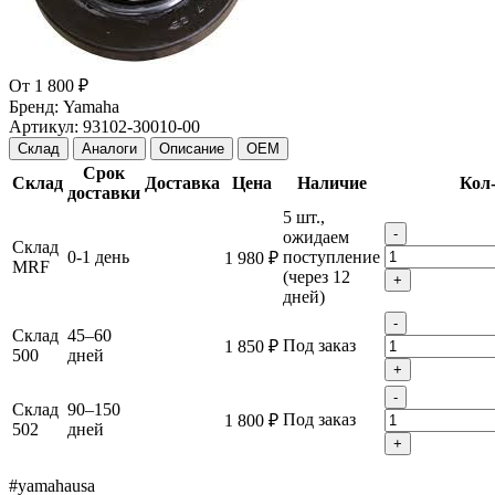
От
1 800 ₽
Бренд:
Yamaha
Артикул:
93102-30010-00
Склад
Аналоги
Описание
OEM
Срок
Склад
Доставка
Цена
Наличие
Кол
доставки
5 шт.,
-
ожидаем
Склад
0-1 день
поступление
1 980 ₽
MRF
(через 12
+
дней)
-
Склад
45–60
Под заказ
1 850 ₽
500
дней
+
-
Склад
90–150
Под заказ
1 800 ₽
502
дней
+
#yamahausa