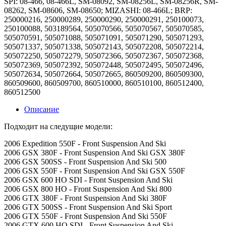
SPI: 08-466, 08-466L, SM-08092, SM-08256L, SM-08256R, SM-
08262, SM-08606, SM-08650; MIZASHI: 08-466L; BRP:
250000216, 250000289, 250000290, 250000291, 250100073,
250100088, 503189564, 505070566, 505070567, 505070585,
505070591, 505071088, 505071091, 505071290, 505071293,
505071337, 505071338, 505072143, 505072208, 505072214,
505072250, 505072279, 505072366, 505072367, 505072368,
505072369, 505072392, 505072448, 505072495, 505072496,
505072634, 505072664, 505072665, 860509200, 860509300,
860509600, 860509700, 860510000, 860510100, 860512400,
860512500
Описание
Подходит на следущие модели:
2006 Expedition 550F - Front Suspension And Ski
2006 GSX 380F - Front Suspension And Ski GSX 380F
2006 GSX 500SS - Front Suspension And Ski 500
2006 GSX 550F - Front Suspension And Ski GSX 550F
2006 GSX 600 HO SDI - Front Suspension And Ski
2006 GSX 800 HO - Front Suspension And Ski 800
2006 GTX 380F - Front Suspension And Ski 380F
2006 GTX 500SS - Front Suspension And Ski Sport
2006 GTX 550F - Front Suspension And Ski 550F
2006 GTX 600 HO SDI - Front Suspension And Ski