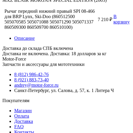
MXZ BLAIR MORGAN SPECIAL EDITION (2003)
Рычаг передний нижний правый SPI 08-466
для BRP Lynx, Ski-Doo (860512500
В
7 210 ₽
505070585 505071088 505071290 505071337
корзину
860509300 860509700 860510100)
Описание
Доставка до склада СПБ включена
Доставка не включена. Доставка: 18 долларов за кг
Motor-Force
Запчасти и аксессуары для мототехники
8 (812) 986-42-76
8 (921) 883-73-40
andrey@motor-force.ru
Санкт-Петербург, ул. Салова, д. 57, к. 1 Литера Ч
Покупателям
Магазин
Оплата
Доставка
FAQ
Контакты